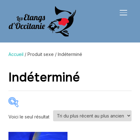
BASCU
Accueil
/ Produit sexe / Indéterminé
Indéterminé
Voici le seul résultat
Catégories de produits